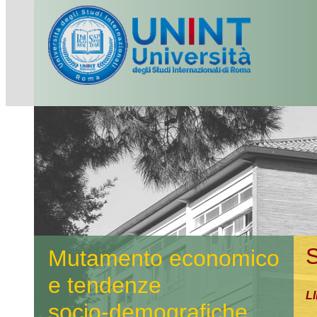
Mutamento economico
e tendenze
LI
socio-demografiche