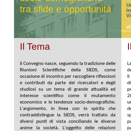
Un
tra sfide e opportunità
In
V
e
Il Tema
Il Convegno nasce, seguendo la tradizione delle
L
Riunioni Scientifiche della SIEDS, come
d
occasione di incontro per raccogliere riflessioni
I
e contributi da parte dei ricercatori e degli
d
studiosi su un tema di grande attualità ed
p
interesse scientifico come il mutamento
2
economico e le tendenze socio-demografiche.
u
L'argomento, in linea con lo spirito che
d
contraddistingue la SIEDS, verrà trattato da
s
diversi punti di vista conciliando le diverse
p
anime la società. L'oggetto delle relazioni
p